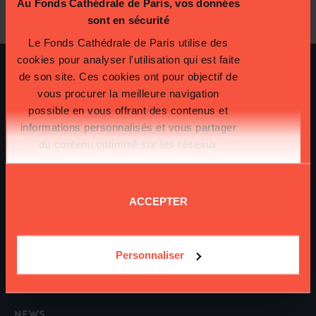
Au Fonds Cathédrale de Paris, vos données
Cathedral Fund
sont en sécurité
Le Fonds Cathédrale de Paris utilise des
cookies pour analyser l'utilisation qui est faite
THE HISTORY OF NOTRE-DAME
de son site. Ces cookies ont pour objectif de
The Major Events
vous procurer la meilleure navigation
Notre-Dame, A Jewel Of French Heritage
possible en vous offrant des contenus et
informations personnalisés et vous partager
A Christian Monument
du contenu optimisé sur les réseaux
Photos & Videos
sociaux.
Plus d'informations sur la
THE CATHEDRAL FIRE
protection de vos données.
Look Back On The Fire
ACCEPTER
The Aftermath
The People Of Notre-Dame
DONATIONS & ACTIONS FOR NOTRE-DAME
Personnaliser
Make A Donation
Use Of Your Donations: Make Safe, Restore And Rebuild
NEWS