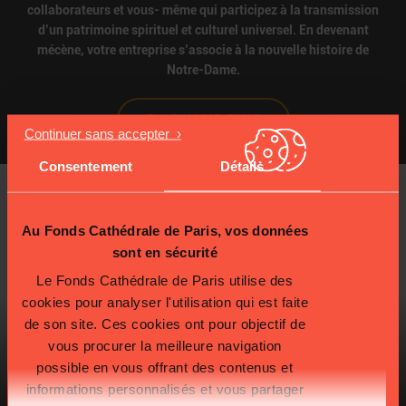
collaborateurs et vous- même qui participez à la transmission
d’un patrimoine spirituel et culturel universel.
En devenant
mécène, votre entreprise s’associe à la nouvelle histoire de
Notre-Dame.
EN SAVOIR PLUS
Consentement
Détails
Au Fonds Cathédrale de Paris, vos données
sont en sécurité
Le Fonds Cathédrale de Paris utilise des
cookies pour analyser l'utilisation qui est faite
de son site. Ces cookies ont pour objectif de
vous procurer la meilleure navigation
possible en vous offrant des contenus et
informations personnalisés et vous partager