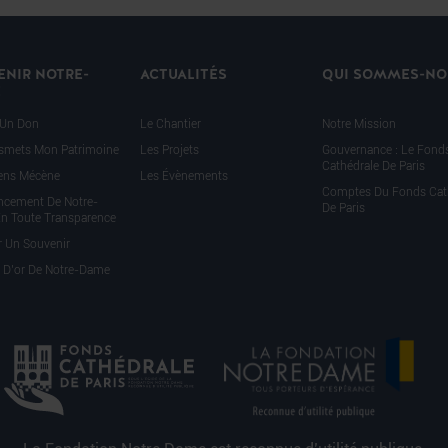
ENIR NOTRE-
ACTUALITÉS
QUI SOMMES-NO
E
 Un Don
Le Chantier
Notre Mission
smets Mon Patrimoine
Les Projets
Gouvernance : Le Fond
Cathédrale De Paris
iens Mécène
Les Évènements
Comptes Du Fonds Cat
ncement De Notre-
De Paris
n Toute Transparence
r Un Souvenir
e D’or De Notre-Dame