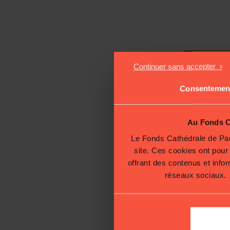
Consentemen
Au Fonds Ca
Le Fonds Cathédrale de Paris
site. Ces cookies ont pour
offrant des contenus et info
réseaux sociaux.