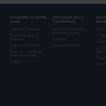
L’HISTOIRE DE NOTRE-
L’INCENDIE DE LA
SOUT
DAME
CATHÉDRALE
DAM
Les Grands Évènements
Retour Sur L’incendie De
Je Fais
Notre-Dame De Paris
Notre-Dame, Joyau Du
Je Tran
Patrimoine
Et Après ?
Je Dev
Un Monument Chrétien
Ceux De Notre-Dame
Le Fina
Retour Sur L’incendie De
Dame, E
Notre-Dame De Paris
Partage
Et Après ?
Le Livr