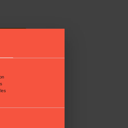
son
us
 les