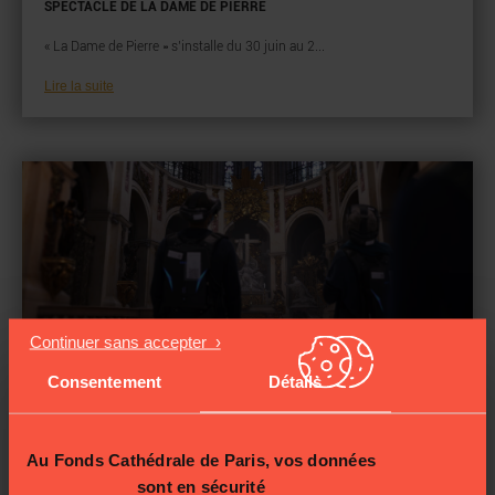
SPECTACLE DE LA DAME DE PIERRE
« La Dame de Pierre » s’installe du 30 juin au 2...
Lire la suite
LES ÉVÈNEMENTS
10/03/2023
Consentement
Détails
ÉTERNELLE NOTRE-DAME : VIVEZ UNE EXPÉRIENCE HORS DU
COMMUN
Au Fonds Cathédrale de Paris, vos données
Avec Éternelle Notre-Dame, vivez un inoubliable voyage dans le
sont en sécurité
temps...