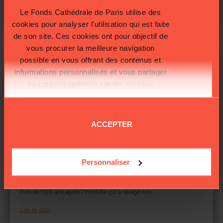
Le Fonds Cathédrale de Paris utilise des
Lire la suite
cookies pour analyser l'utilisation qui est faite
de son site. Ces cookies ont pour objectif de
vous procurer la meilleure navigation
possible en vous offrant des contenus et
informations personnalisés et vous partager
du contenu optimisé sur les réseaux
sociaux.
Plus d'informations sur la
protection de vos données.
ACCEPTER
LE CHANTIER
09/02/2022
Personnaliser
« ÉTERNELLE NOTRE-DAME » : DÉCOUVREZ L’HISTOIRE DE LA
CATHÉDRALE EN RÉALITÉ VIRTUELLE
Près de trois ans après l’incendie qui a ravagé son...
Lire la suite