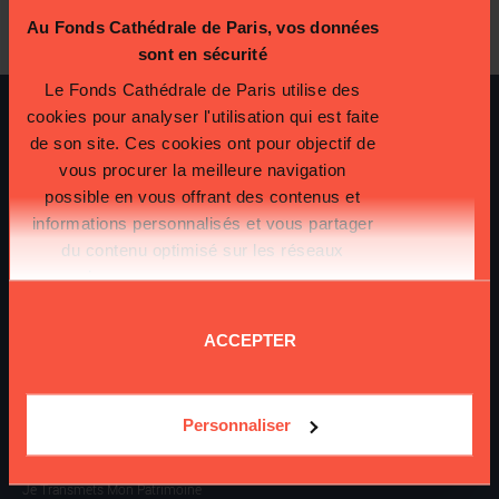
J'accepte de recevoir les communications du Fonds
Cathédrale de Paris
Au Fonds Cathédrale de Paris, vos données
sont en sécurité
Le Fonds Cathédrale de Paris utilise des
cookies pour analyser l'utilisation qui est faite
L’HISTOIRE DE NOTRE-DAME
de son site. Ces cookies ont pour objectif de
Les Grands Évènements
vous procurer la meilleure navigation
Notre-Dame, Joyau Du Patrimoine
possible en vous offrant des contenus et
Un Monument Chrétien
informations personnalisés et vous partager
Retour Sur L’incendie De Notre-Dame De Paris
du contenu optimisé sur les réseaux
Et Après ?
sociaux.
Plus d'informations sur la
protection de vos données.
L’INCENDIE DE LA CATHÉDRALE
Retour Sur L’incendie De Notre-Dame De Paris
ACCEPTER
Et Après ?
Ceux De Notre-Dame
Personnaliser
SOUTENIR NOTRE-DAME
Je Fais Un Don
Je Transmets Mon Patrimoine