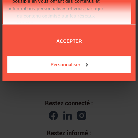
possible en vous offrant des contenus et
informations personnalisés et vous partager
du contenu optimisé sur les réseaux
sociaux.
Plus d'informations sur la
protection de vos données.
ACCEPTER
LE CHANTIER
16/12/2025
Personnaliser
UN AN APRÈS SA RÉOUVERTURE, LE
CHANTIER DE NOTRE-DAME SE POURSUIT
Restez connecté :
Restez informé :