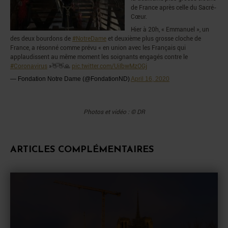
de France après celle du Sacré-
Cœur.
Hier à 20h, « Emmanuel », un
des deux bourdons de
#NotreDame
et deuxième plus grosse cloche de
France, a résonné comme prévu « en union avec les Français qui
applaudissent au même moment les soignants engagés contre le
#Coronavirus
»👋👋🙏
pic.twitter.com/UiIbwMzOGj
— Fondation Notre Dame (@FondationND)
April 16, 2020
Photos et vidéo : © DR
ARTICLES COMPLÉMENTAIRES