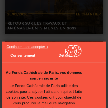
LE CHANTIER
20/02/2026
RETOUR SUR LES TRAVAUX ET
AMÉNAGEMENTS MENÉS EN 2025
Consentement
Détails
Au Fonds Cathédrale de Paris, vos données
sont en sécurité
LE CHANTIER
20/02/2026
Le Fonds Cathédrale de Paris utilise des
CHAPELLE SAINT-GUILLAUME : CRÉATION ET
cookies pour analyser l'utilisation qui est faite
INAUGURATION D’UN NOUVEL AUTEL
de son site. Ces cookies ont pour objectif de
vous procurer la meilleure navigation