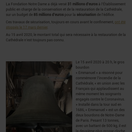
La Fondation Notre Dame a déjà versé
31 millions d’euros
à l’Établissement
public en charge de la conservation et de la restauration de la Cathédrale,
sur un budget de
85 millions d’euros
pour la
sécurisation
de l’édifice.
Ces travaux de sécurisation, toujours en cours avant le confinement,
ont été
stoppés le 17 mars dernier
.
Au 15 avril 2020, le montant total qui sera nécessaire à la restauration de la
Cathédrale n’est toujours pas connu.
Le 15 avril 2020 à 20 h, le gros
bourdon
« Emmanuel » a résonné pour
commémorer l’incendie de la
Cathédrale, « en union avec les
Français qui applaudissent au
même moment les soignants
engagés contre le Coronavirus.
» Installé dans la tour sud en
1686, « Emmanuel » est un des
deux bourdons de Notre-Dame
de Paris. Pesant 13 tonnes,
avec un battant de 500 kg, il est
la deuxième plus grosse cloche