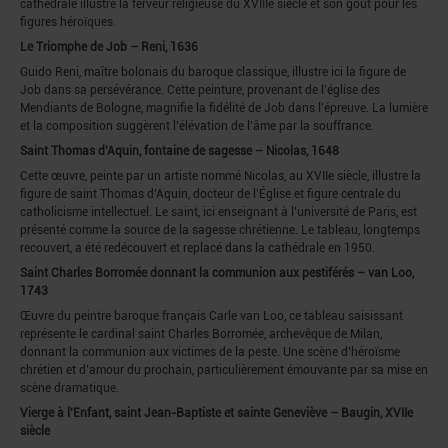
cathédrale illustre la ferveur religieuse du XVIIIe siècle et son goût pour les
figures héroïques.
Le Triomphe de Job – Reni, 1636
Guido Reni, maître bolonais du baroque classique, illustre ici la figure de
Job dans sa persévérance. Cette peinture, provenant de l’église des
Mendiants de Bologne, magnifie la fidélité de Job dans l’épreuve. La lumière
et la composition suggèrent l’élévation de l’âme par la souffrance.
Saint Thomas d’Aquin, fontaine de sagesse – Nicolas, 1648
Cette œuvre, peinte par un artiste nommé Nicolas, au XVIIe siècle, illustre la
figure de saint Thomas d’Aquin, docteur de l’Église et figure centrale du
catholicisme intellectuel. Le saint, ici enseignant à l’université de Paris, est
présenté comme la source de la sagesse chrétienne. Le tableau, longtemps
recouvert, a été redécouvert et replacé dans la cathédrale en 1950.
Saint Charles Borromée donnant la communion aux pestiférés – van Loo,
1743
Œuvre du peintre baroque français Carle van Loo, ce tableau saisissant
représente le cardinal saint Charles Borromée, archevêque de Milan,
donnant la communion aux victimes de la peste. Une scène d’héroïsme
chrétien et d’amour du prochain, particulièrement émouvante par sa mise en
scène dramatique.
Vierge à l’Enfant, saint Jean-Baptiste et sainte Geneviève – Baugin, XVIIe
siècle