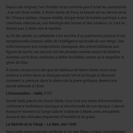
Depuis ses origines, l’art chrétien ne se contente pas d’orner les sanctuaires
: il en est l’âme visible. À Notre-Dame de Paris, la beauté est au service de la
foi. Chaque tableau, chaque retable, chaque éclat de lumière participe à une
catéchèse silencieuse, une théologie des formes et des couleurs. Ici, l’art ne
distrait pas, il attire vers le mystère.
Au fil des siècles, la cathédrale s’est enrichie d’un patrimoine pictural d’une
exceptionnelle richesse, reflet de l’intelligence spirituelle de son temps. Des
toiles baroques aux compositions classiques, des scènes bibliques aux
figures de saints, ces œuvres ont été pensées comme autant de fenêtres
ouvertes sur le divin, destinées à édifier les fidèles autant qu’à magnifier la
gloire de Dieu.
À travers ce parcours des grands tableaux de Notre-Dame, nous vous
invitons à entrer dans un dialogue entre l’art et la liturgie, à découvrir
comment la peinture, dans le silence de la pierre gothique, devient une
parole adressée à l’âme.
L’Annonciation – Hallé, 1717
Daniel Hallé, peintre du Grand Siècle, nous livre une scène d’Annonciation
conforme à l’esthétique classique et dévotionnelle de son époque. L’œuvre
évoque le moment où l’ange Gabriel s’adresse à Marie, avec une palette
douce et des attitudes empreintes d’humilité et de grâce.
La Nativité de la Vierge – Le Nain, vers 1640
Dans cette scène intimiste attribuée à l’un des frères Le Nain, probablement