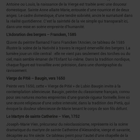
Antoine ou Louis, la naissance de la Vierge est traitée avec une douceur
domestique. Sainte Anne allaite Marie, entourée d’une nourrice et de deux
anges. Le cadre domestique, d’une tendre sobriété, ancre le surnaturel dans
la réalité quotidienne. C’est la sainteté de la vie simple qui transparaît ici,
dans une mise en scène empreinte d’humanité.
L’Adoration des bergers – Francken, 1585
Œuvre du peintre flamand Frans Francken l’Ancien, ce tableau de 1585
illustre la scène de la Nativité à travers le regard émerveillé des bergers. La
lumière joue un rôle central : elle ne vient pas seulement des torches ou du
ciel, mais semble émaner de l’Enfant lui-même. Dans la tradition nordique,
chaque figure est travaillée avec précision, dans une chorégraphie du
ravissement.
Vierge de Pitié – Baugin, vers 1650
Peinte vers 1650, cette « Vierge de Pitié » de Lubin Baugin invite à la
contemplation silencieuse. Baugin, peintre du classicisme français, connu
pour ses natures mortes empreintes d’une grande rigueur formelle, livre ici
une œuvre religieuse d’une sobre intensité, dans la tradition des Pietà, qui
évoque la douleur silencieuse de Marie tenant le corps de son fils défunt.
Le Martyre de sainte Catherine – Vien, 1752
Joseph-Marie Vien, précurseur du néoclassicisme, représente ici la scène
dramatique du martyre de sainte Catherine d’Alexandrie, vierge et savante,
décapitée au IVe siècle. Ce tableau peint pour l’autel d’une chapelle de la