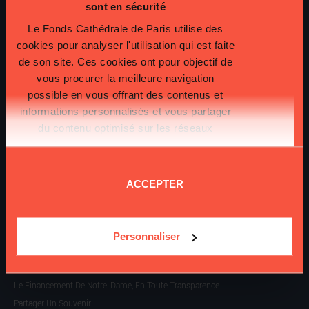
sont en sécurité
L’HISTOIRE DE NOTRE-DAME
Le Fonds Cathédrale de Paris utilise des
Les Grands Évènements
cookies pour analyser l'utilisation qui est faite
Notre-Dame, Joyau Du Patrimoine
de son site. Ces cookies ont pour objectif de
Un Monument Chrétien
vous procurer la meilleure navigation
Retour Sur L’incendie De Notre-Dame De Paris
possible en vous offrant des contenus et
Et Après ?
informations personnalisés et vous partager
du contenu optimisé sur les réseaux
L’INCENDIE DE LA CATHÉDRALE
sociaux.
Plus d'informations sur la
Retour Sur L’incendie De Notre-Dame De Paris
protection de vos données.
Et Après ?
ACCEPTER
Ceux De Notre-Dame
SOUTENIR NOTRE-DAME
Je Fais Un Don
Personnaliser
Je Transmets Mon Patrimoine
Je Deviens Mécène
Le Financement De Notre-Dame, En Toute Transparence
Partager Un Souvenir