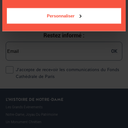
Restez connecté :
Personnaliser
Restez informé :
OK
J'accepte de recevoir les communications du Fonds
Cathédrale de Paris
L’HISTOIRE DE NOTRE-DAME
Les Grands Évènements
Notre-Dame, Joyau Du Patrimoine
Un Monument Chrétien