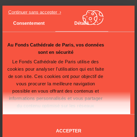
Soutenez la
Consentement
Détails
renaissance de la
chapelle Saint-
Au Fonds Cathédrale de Paris, vos données
Guillaume
sont en sécurité
Le Fonds Cathédrale de Paris utilise des
cookies pour analyser l'utilisation qui est faite
Grâce à ce projet, un trésor du patrimoine liturgique français pourra
de son site. Ces cookies ont pour objectif de
retrouver sa splendeur.
vous procurer la meilleure navigation
Mais pour que cette beauté renaisse,
votre soutien est indispensable
.
possible en vous offrant des contenus et
Participer à l’aménagement de la chapelle Saint-Guillaume, c’est contribuer
à restaurer un fragment rare de l’histoire de Notre-Dame, et permettre à des
informations personnalisés et vous partager
générations futures d’en saisir toute la richesse.
du contenu optimisé sur les réseaux
Je soutiens Notre-Dame 2030
sociaux.
Plus d'informations sur la
protection de vos données.
ACCEPTER