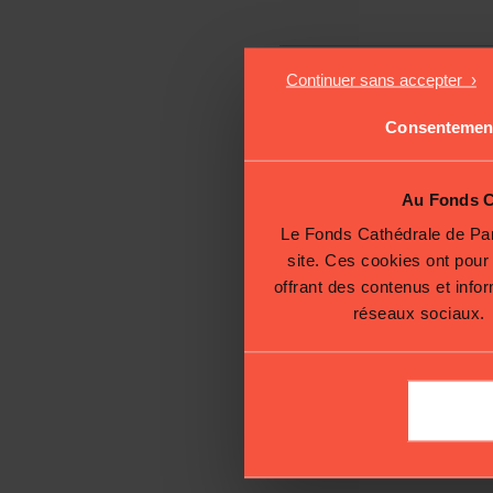
Vente à 
Consentemen
Au Fonds Ca
Le Fonds Cathédrale de Paris
site. Ces cookies ont pour
offrant des contenus et info
réseaux sociaux.