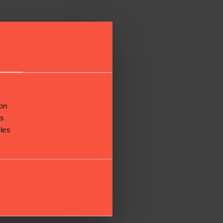
r de 1864
son
us
 les