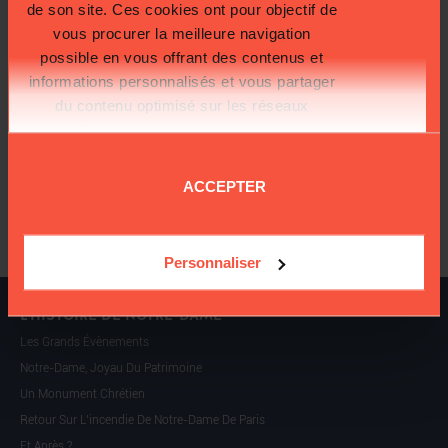
de son site. Ces cookies ont pour objectif de
vous procurer la meilleure navigation
possible en vous offrant des contenus et
informations personnalisés et vous partager
Restez informé :
du contenu optimisé sur les réseaux
sociaux.
Plus d'informations sur la
OK
protection de vos données.
ACCEPTER
J'accepte de recevoir les communications du Fonds
Cathédrale de Paris
Personnaliser
L’HISTOIRE DE NOTRE-DAME
Les Grands Évènements
Notre-Dame, Joyau Du Patrimoine
Un Monument Chrétien
Retour Sur L’incendie De Notre-Dame De Paris
Et Après ?