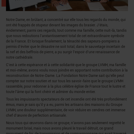
Notre Dame, en brûlant, a concentré sur elle tous les regards du monde, qui
ont été frappés de stupeur devant les images du brasier. J’étais,
évidemment, parmi ces regards, tout comme ma famille, cette nuit-là, tandis
que nous redoutions l’anéantissement total de cet extraordinaire symbole
de la France. Et lorsque finalement, la ténacité des sapeurs-pompiers a
permis d’éviter que le désastre ne soit total, dans le sauvetage incertain de
la nef et des beffrois de pierre, a pu surgir l’espoir d’une renaissance de
notre cathédrale.
C’est à cette espérance et à cette solidarité que le groupe LVMH, ma famille
et moi-même, avons voulu nous joindre en apportant notre contribution à la
reconstruction de Notre-Dame. La Fondation Notre Dame sait qu’elle peut
compter sur notre soutien et sur tous les savoir-faire que le groupe LVMH
rassemble, pour redonner à la plus célèbre église de France tout le lustre et
toute l’âme qui la font chérir et admirer du monde entier.
Tous les impuissants spectateurs de cet incendie ont été très profondément
émus, mais je sais qu’il y a eu, parmi les artisans des maisons du Groupe
LVMH, une douleur supplémentaire, de voir réduire en cendres cet immense
chef d’œuvre de perfection artisanale.
Nous tous qui œuvrons dans ce groupe, n’avons pas seulement regretté le
monument brisé, mais nous avons pleuré le travail détruit, ce grand
monument de foi, de transmission et de compagnonnage qui avait traversé